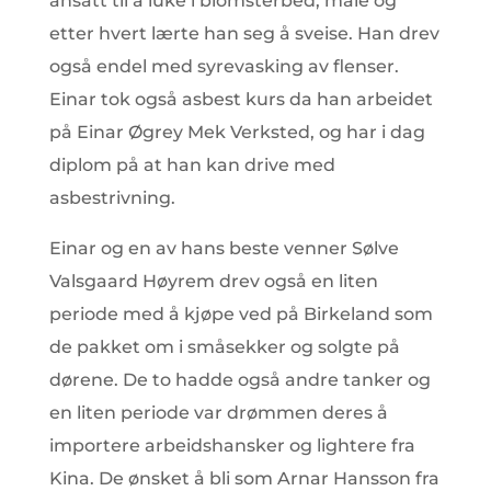
ansatt til å luke i blomsterbed, male og
etter hvert lærte han seg å sveise. Han drev
også endel med syrevasking av flenser.
Einar tok også asbest kurs da han arbeidet
på Einar Øgrey Mek Verksted, og har i dag
diplom på at han kan drive med
asbestrivning.
Einar og en av hans beste venner Sølve
Valsgaard Høyrem drev også en liten
periode med å kjøpe ved på Birkeland som
de pakket om i småsekker og solgte på
dørene. De to hadde også andre tanker og
en liten periode var drømmen deres å
importere arbeidshansker og lightere fra
Kina. De ønsket å bli som Arnar Hansson fra