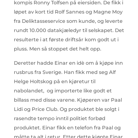
kompis Ronny Tolfsen på eiersiden. De fikk i
løpet av kort tid Rolf Sannes og Magne Moy
fra Deliktasseservice som kunde, og leverte
rundt 10.000 datakjæledyr til selskapet. Det
resulterte i at første driftsår kom godt ut i
pluss. Men så stoppet det helt opp.
Deretter hadde Einar en idè om å kjøpe inn
rusbrus fra Sverige. Han fikk med seg Alf
Helge Holtskog på en kjøretur til
nabolandet, og importerte like godt et
billass med disse varene. Kjøperen var Paal
Lidi og Price Club. Og produktet ble solgt i
rasendte tempo inntil politiet forbød
produktet. Einar fikk en telefon fra Paal og
måtte ta alt i retur. Etter dette kjøpte Einar