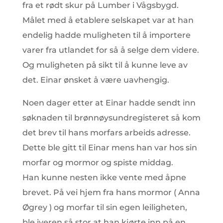
fra et rødt skur på Lumber i Vågsbygd.
Målet med å etablere selskapet var at han
endelig hadde muligheten til å importere
varer fra utlandet for så å selge dem videre.
Og muligheten på sikt til å kunne leve av
det. Einar ønsket å være uavhengig.
Noen dager etter at Einar hadde sendt inn
søknaden til brønnøysundregisteret så kom
det brev til hans morfars arbeids adresse.
Dette ble gitt til Einar mens han var hos sin
morfar og mormor og spiste middag.
Han kunne nesten ikke vente med åpne
brevet. På vei hjem fra hans mormor ( Anna
Øgrey ) og morfar til sin egen leiligheten,
ble iveren så stor at han kjørte inn på en